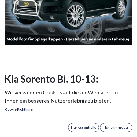
Kia Sorento Bj. 10-13:
COBRA Spiegelkappen
Wir verwenden Cookies auf dieser Website, um
Ihnen ein besseres Nutzererlebnis zu bieten.
Verleihen Sie Ihrem Kia Sorento (ab Baujahr 2010) mit
Cookie Richtlinien
den COBRA Spiegelkappen im Chrom-Look eine edle
Optik. Diese Spiegelkappen sind speziell für
Fahrzeuge mit Blinkern im Außenspiegel konzipiert
Nur essentielle
Ich stimme zu
und sorgen für eine hochwertige Aufwertung. Sie