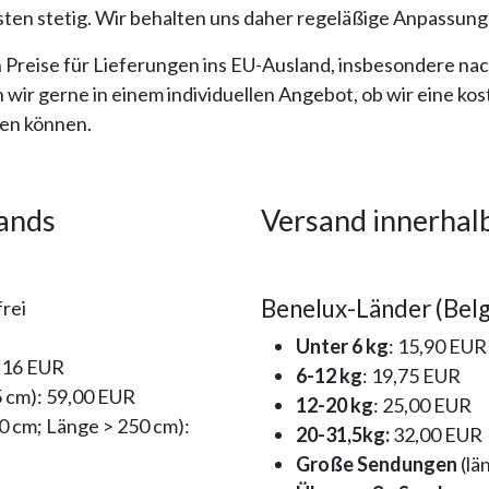
sten stetig. Wir behalten uns daher regeläßige Anpassun
n Preise für Lieferungen ins EU-Ausland, insbesondere n
wir gerne in einem individuellen Angebot, ob wir eine ko
ten können.
lands
Versand innerhal
Benelux-Länder (Belg
rei
Unter 6 kg
: 15,90 EUR
: 16 EUR
6-12 kg
: 19,75 EUR
5 cm): 59,00 EUR
12-20 kg
: 25,00 EUR
 cm; Länge > 250 cm):
20-31,5kg:
32,00 EUR
Große Sendungen
(lä